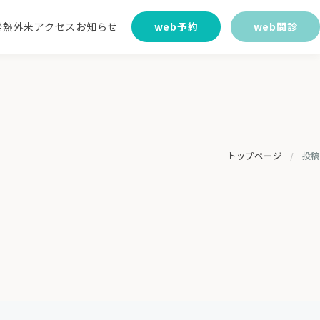
発熱外来
アクセス
お知らせ
web予約
web問診
院案内
糖尿病内科
脳神経外科
トップページ
投稿