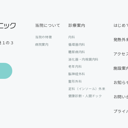
当院について
診療案内
はじめ
当院の特徴
内科
発熱外
地１の３
病院案内
循環器内科
糖尿病内科
アクセ
消化器・内視鏡内科
老年内科
施設案
脳神経外科
整形外科
お知ら
足科（インソール）外来
健康診断・人間ドック
お問い
プライ