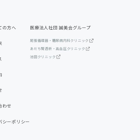
ての方へ
医療法人社団 誠美会グループ
尾張循環器・糖尿病内科クリニック
来
あだち腎透析・高血圧クリニック
池田クリニック
ス
内
せ
合わせ
バシーポリシー