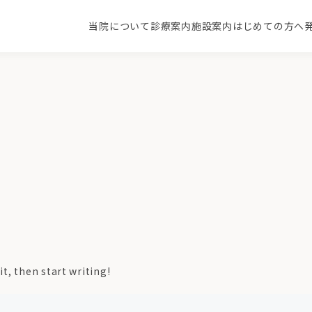
当院について
診療案内
施設案内
はじめての方へ
当院の特徴
内科
循環器内科
病
消化器・内視鏡内科
老年内科
健康診断・人間ドッ
整形外科
ク
it, then start writing!