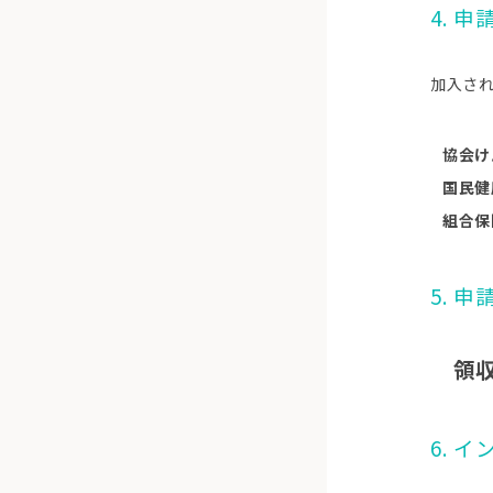
4. 申
加入さ
協会け
国民健
組合保
5. 
領
6. 