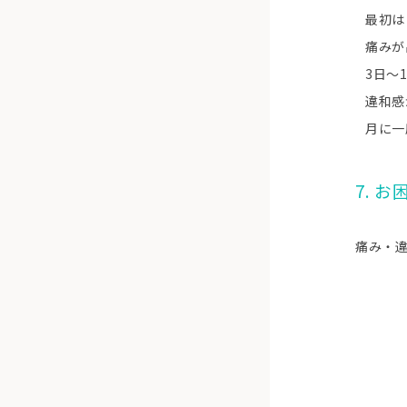
最初
痛みが
3日〜
違和感
月に一
7. 
痛み・