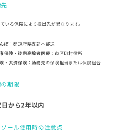
請先
れている保険により提出先が異なります。
んぽ
：都道府県支部へ郵送
康保険・後期高齢者医療
：市区町村役所
険・共済保険
：勤務先の保険担当または保険組合
申請の期限
収日から2年以内
インソール使用時の注意点