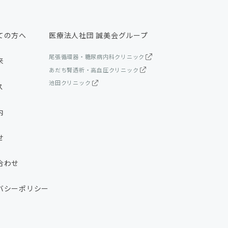
ての方へ
医療法人社団 誠美会グループ
尾張循環器・糖尿病内科クリニック
来
あだち腎透析・高血圧クリニック
池田クリニック
ス
内
せ
合わせ
バシーポリシー