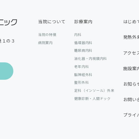
当院について
診療案内
はじめ
当院の特徴
内科
発熱外
地１の３
病院案内
循環器内科
糖尿病内科
アクセ
消化器・内視鏡内科
老年内科
施設案
脳神経外科
整形外科
お知ら
足科（インソール）外来
健康診断・人間ドック
お問い
プライ