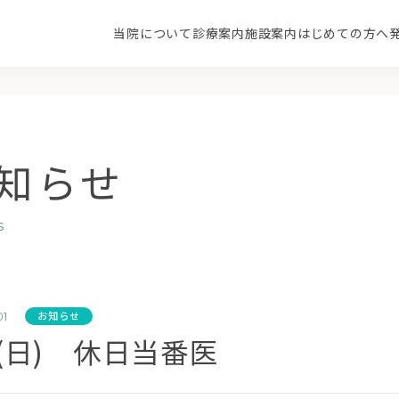
当院について
診療案内
施設案内
はじめての方へ
当院の特徴
内科
循環器内科
病
知らせ
消化器・内視鏡内科
老年内科
健康診断・人間ドッ
s
整形外科
ク
お知らせ
01
9(日) 休日当番医