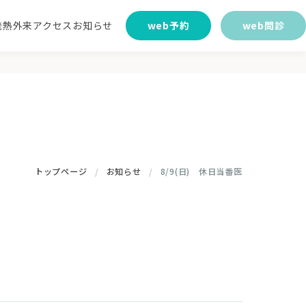
発熱外来
アクセス
お知らせ
web予約
web問診
院案内
糖尿病内科
脳神経外科
トップページ
お知らせ
8/9(日) 休日当番医